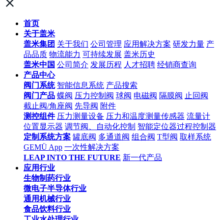
首页
关于盖米
盖米集团
关于我们
公司管理
应用解决方案
研发力量
产
品品质
物流能力
可持续发展
盖米历史
盖米中国
公司简介
发展历程
人才招聘
经销商查询
产品中心
阀门系统
智能信息系统
产品搜索
阀门产品
蝶阀
压力控制阀
球阀
电磁阀
隔膜阀
止回阀
截止阀/角座阀
先导阀
附件
测控组件
压力测量设备
压力和温度测量传感器
流量计
位置显示器
调节阀、自动化控制
智能定位器过程控制器
定制系统方案
罐底阀
多通道阀
组合阀
T型阀
取样系统
GEMÜ App
一次性解决方案
LEAP INTO THE FUTURE
新一代产品
应用行业
生物制药行业
微电子半导体行业
通用机械行业
食品饮料行业
工业水处理行业