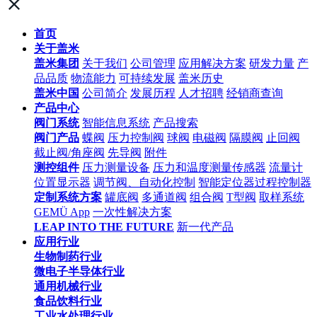
首页
关于盖米
盖米集团
关于我们
公司管理
应用解决方案
研发力量
产
品品质
物流能力
可持续发展
盖米历史
盖米中国
公司简介
发展历程
人才招聘
经销商查询
产品中心
阀门系统
智能信息系统
产品搜索
阀门产品
蝶阀
压力控制阀
球阀
电磁阀
隔膜阀
止回阀
截止阀/角座阀
先导阀
附件
测控组件
压力测量设备
压力和温度测量传感器
流量计
位置显示器
调节阀、自动化控制
智能定位器过程控制器
定制系统方案
罐底阀
多通道阀
组合阀
T型阀
取样系统
GEMÜ App
一次性解决方案
LEAP INTO THE FUTURE
新一代产品
应用行业
生物制药行业
微电子半导体行业
通用机械行业
食品饮料行业
工业水处理行业